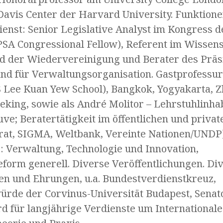
Davis Center der Harvard University. Funktion
ienst: Senior Legislative Analyst im Kongress d
APSA Congressional Fellow), Referent im Wissens
d der Wiedervereinigung und Berater des Präs
nd für Verwaltungsorganisation. Gastprofessure
 Lee Kuan Yew School), Bangkok, Yogyakarta, Z
king, sowie als André Molitor – Lehrstuhlinha
ve; Beratertätigkeit im öffentlichen und private
at, SIGMA, Weltbank, Vereinte Nationen/UNDP).
 Verwaltung, Technologie und Innovation,
form generell. Diverse Veröffentlichungen. Di
n und Ehrungen, u.a. Bundestverdienstkreuz,
rde der Corvinus-Universität Budapest, Senato
 für langjährige Verdienste um Internationale