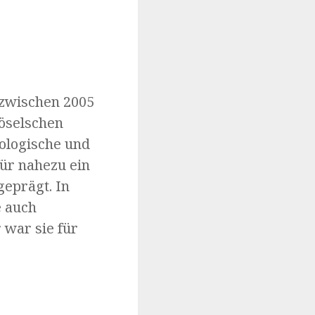
r zwischen 2005
Köselschen
ologische und
für nahezu ein
geprägt. In
e auch
 war sie für