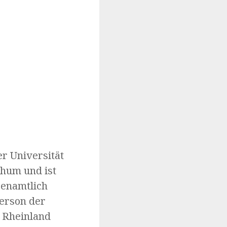
er Universität
chum und ist
renamtlich
Person der
t Rheinland