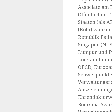
Associate am 
Öffentlichen D
Staaten (als 
(Köln) währen
Republik Estla
Singapur (NUS
Lumpur und Pe
Louvain-la-neu
OECD, Europar
Schwerpunkte:
Verwaltungsre
Auszeichnunge
Ehrendoktorwü
Boorsma Award