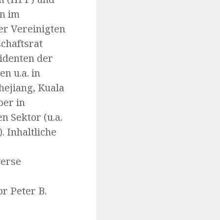
en im
er Vereinigten
chaftsrat
identen der
n u.a. in
hejiang, Kuala
ber in
n Sektor (u.a.
 Inhaltliche
verse
r Peter B.