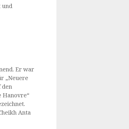
t und
hnend. Er war
ür „Neuere
f den
de Hanovre“
zeichnet.
Cheikh Anta