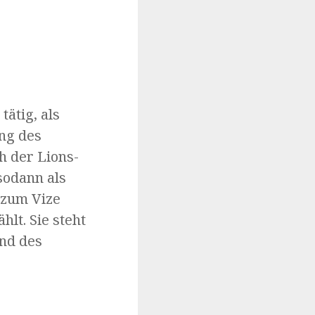
tätig, als
ung des
h der Lions-
 sodann als
 zum Vize
lt. Sie steht
und des