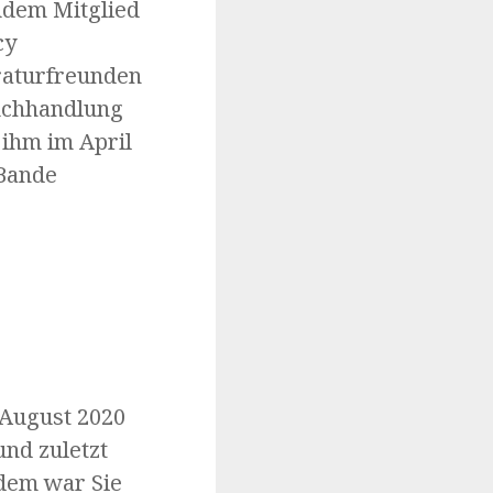
zudem Mitglied
cy
eraturfreunden
uchhandlung
ihm im April
Bande
s August 2020
und zuletzt
dem war Sie