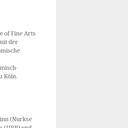
e of Fine Arts
mit der
römische
ömisch-
 Köln.
linn (Nurkse
n (IIPP) und