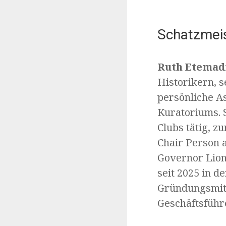
Schatzmeis
Ruth Etemad
Historikern, s
persönliche A
Kuratoriums. S
Clubs tätig, z
Chair Person 
Governor Lions
seit 2025 in d
Gründungsmitg
Geschäftsführ